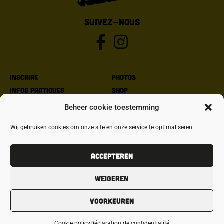
SUIVEZ-NOUS
Inscrire
Photos
Infos pratiques
Shop
Parcours
Partenaires
Beheer cookie toestemming
Bonne cause
Contact
Wij gebruiken cookies om onze site en onze service te optimaliseren.
Policy
Conditions générales
Accepteren
Privacy policy
Weigeren
Cookie policy
Voorkeuren
© Copyright Peloton
Cookie policy
Déclaration de confidentialité