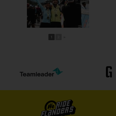
1
2
►