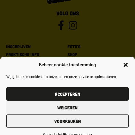
VOLG ONS
Inschrijven
Foto's
Praktische info
Shop
Parcours
Partners
Beheer cookie toestemming
Goede doel
Contact
Wij gebruiken cookies om onze site en onze service te optimaliseren.
Policy
Algemene voorwaarden
Accepteren
Privacybeleid
Weigeren
Cookiebeleid
Voorkeuren
© Copyright Peloton
Cookiebeleid
Privacyverklaring