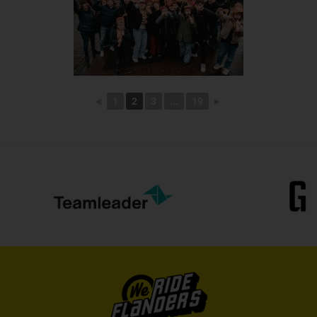
◄
1
2
3
...
19
►