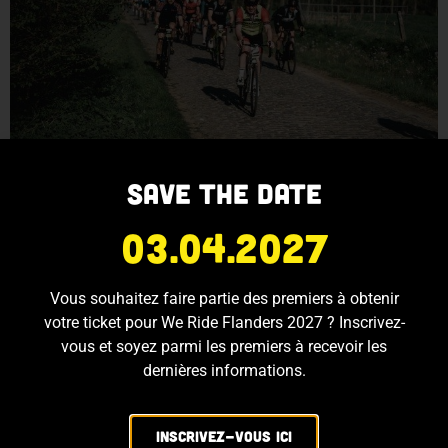
Save the date
Disputer le Tour des Flandres un jour avant les pros, c’est ce
qu’ont l’occasion de faire les cyclotouristes durant We Ride
03.04.2027
Flanders. La 34e édition accueille samedi quelque 14.000
participants de Belgique et de l’étranger, dont un nombre
remarquablement élevé de jeunes. Les plus longues
Vous souhaitez faire partie des premiers à obtenir
distances ont également clairement la cote. Pour les
votre ticket pour We Ride Flanders 2027 ? Inscrivez-
participants, une […]
vous et soyez parmi les premiers à recevoir les
dernières informations.
Inscrivez-vous ici